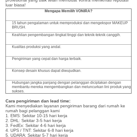
profesional yang baik telah membuat Vonira menikmati reputasi
luar biasa!
Mengapa Memilih VONIRA?
15 tahun pengalaman untuk memproduksi dan mengekspor MAKEUP
BRUSH.
Keahlian pengembangan tingkat tinggi dan teknik-teknik canggih.
Kualitas produksi yang andal.
Pengiriman yang cepat dan harga terbaik.
Konsep desain khusus dapat diwujudkan.
Hubungan jangka panjang dengan pelanggan diciptakan dengan
membantu mereka mengembangkan dan meluncurkan lini produk yang
sukses.
Cara pengiriman dan lead time:
Kami menyediakan layanan pengiriman barang dari rumah ke
rumah bagi pelanggan kami
1. EMS: Sekitar 10-15 hari kerja
2. DHL: Sekitar 3-5 hari kerja
3. FedEx: Sekitar 4-6 hari kerja
4. UPS / TNT: Sekitar 6-8 hari kerja
5. UDARA: Sekitar 5-7 hari kerja