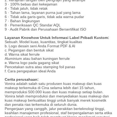
2. Kerajinan tangan oleh pengrajin yang terampil
3 · 100% bebas dari kekejaman
4 · Tidak jatuh, tidak retak
5 · Tahan lama, layanan purna jual yang lama
6 · Tidak ada garis-garis, tidak ada warna pudar
7 · Bahan lingkungan
8 · Pemeriksaan QC Standar AQL
9 · Audit Pabrik dan Perusahaan Bersertifikat ISO
Layanan Knowhow Untuk Informasi Label Pribadi Kustom:
Sebuah.
Model kuas, kuantitas, tingkat kualitas
b.
Logo desain seni Anda Format PDF & AI
c.
Pegangan dan bentuk sikat
d.
Warna sikat ferrule
Aluminium atau bahan kuningan ferrule
e.
Warna logo pada gagang sikat
Pencetakan sutra atau stamping foil panas
f.
Cara pengepakan ideal Anda
Cerita perusahaan:
Vonira adalah salah satu produsen kuas makeup dan kuas
makeup terkemuka di Cina selama lebih dari 15 tahun,
memproduksi 500.000 kuas dan kuas makeup setiap bulan.
Vonira telah memproduksi dan menyediakan kuas makeup dan
kuas makeup berkualitas tinggi untuk banyak merek kosmetik
dan penata rias terkemuka di seluruh dunia.
Pengerjaan yang canggih, jalur perakitan berteknologi tinggi,
keahlian manajemen profesional, staf berpengalaman serta etika