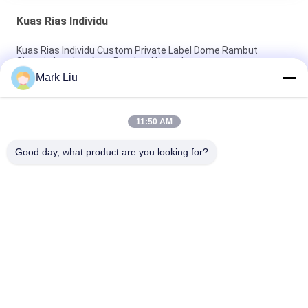
Kuas Rias Individu
Kuas Rias Individu Custom Private Label Dome Rambut
Sintetis Lembut Atau Rambut Natrual
Mark Liu
Kuas Rias Individu XGF Rambut Kambing Kuas Kabuki Wajah
Meruncing Dengan Gagang Ebony Alami
11:50 AM
Kuas Makeup Individu Datar Kecil / Buffer Kuas Makeup Tiga
Nada Serat Lembut dan Fleksibel
Good day, what product are you looking for?
Bad Request
Semua
Kuas Makeup 
Kuas Rias Mewah
Berkualitas Tinggi
Private Label 
Kuas Rias Rambut 
Makeup Brushes
Alami
Kuas Makeup 
Set Kuas Rias 