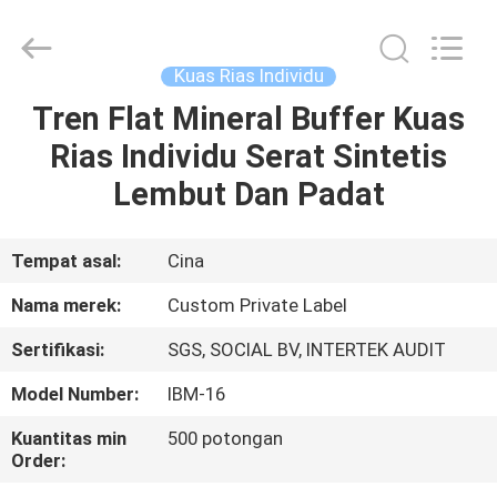
Changsha
Chanmy
Cosmetics
Co.,
Ltd.
Kuas Rias Individu
All
Rights
Reserved.
Tren Flat Mineral Buffer Kuas
RUMAH
Rias Individu Serat Sintetis
PRODUK
Lembut Dan Padat
TENTANG
Tempat asal:
Cina
KAMI
Nama merek:
Custom Private Label
Sertifikasi:
SGS, SOCIAL BV, INTERTEK AUDIT
TUR
Model Number:
IBM-16
PABRIK
Kuantitas min
500 potongan
Order:
KONTROL