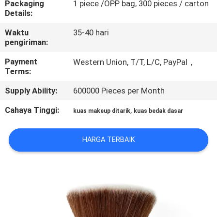
Packaging
1 piece /OPP bag, 300 pieces / carton
KUALITAS
Details:
Waktu
35-40 hari
SITEMAP
pengiriman:
Payment
Western Union, T/T, L/C, PayPal，
PRIVACY
Terms:
POLICY
Supply Ability:
600000 Pieces per Month
Cahaya Tinggi:
,
kuas makeup ditarik
kuas bedak dasar
HARGA TERBAIK