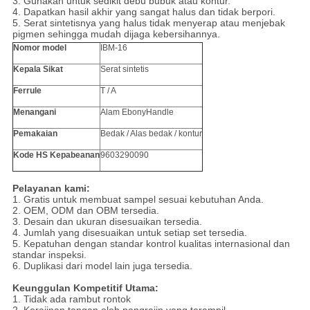
3.
Gunakan untuk sedikit debu bubuk atau kontur.
4.
Dapatkan hasil akhir yang sangat halus dan tidak berpori.
5. Serat sintetisnya yang halus tidak menyerap atau menjebak
pigmen sehingga mudah dijaga kebersihannya.
Nomor model
IBM-16
Kepala Sikat
Serat sintetis
Ferrule
T / A
Menangani
Alam EbonyHandle
Pemakaian
Bedak / Alas bedak / kontur
Kode HS Kepabeanan
9603290090
Pelayanan kami:
1. Gratis untuk membuat sampel sesuai kebutuhan Anda.
2. OEM, ODM dan OBM tersedia.
3. Desain dan ukuran disesuaikan tersedia.
4. Jumlah yang disesuaikan untuk setiap set tersedia.
5. Kepatuhan dengan standar kontrol kualitas internasional dan
standar inspeksi.
6. Duplikasi dari model lain juga tersedia.
Keunggulan Kompetitif Utama:
1. Tidak ada rambut rontok