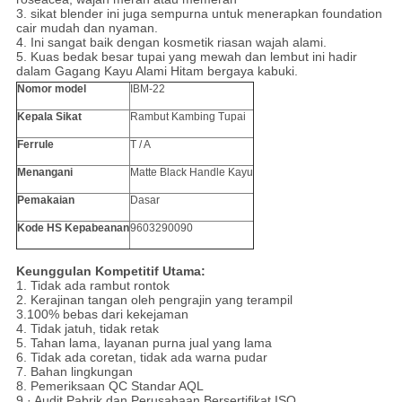
3. sikat blender ini juga sempurna untuk menerapkan foundation
cair mudah dan nyaman.
4. Ini sangat baik dengan kosmetik riasan wajah alami.
5. Kuas bedak besar tupai yang mewah dan lembut ini hadir
dalam Gagang Kayu Alami Hitam bergaya kabuki.
Nomor model
IBM-22
Kepala Sikat
Rambut Kambing Tupai
Ferrule
T / A
Menangani
Matte Black Handle Kayu
Pemakaian
Dasar
Kode HS Kepabeanan
9603290090
Keunggulan Kompetitif Utama:
1. Tidak ada rambut rontok
2. Kerajinan tangan oleh pengrajin yang terampil
3.100% bebas dari kekejaman
4. Tidak jatuh, tidak retak
5. Tahan lama, layanan purna jual yang lama
6. Tidak ada coretan, tidak ada warna pudar
7. Bahan lingkungan
8. Pemeriksaan QC Standar AQL
9 · Audit Pabrik dan Perusahaan Bersertifikat ISO