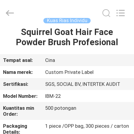
Changsha
Chanmy
Cosmetics
Co.,
Ltd.
Kuas Rias Individu
All
Rights
Reserved.
Squirrel Goat Hair Face
RUMAH
Powder Brush Profesional
PRODUK
Tempat asal:
Cina
TENTANG
Nama merek:
Custom Private Label
KAMI
Sertifikasi:
SGS, SOCIAL BV, INTERTEK AUDIT
Model Number:
IBM-22
TUR
PABRIK
Kuantitas min
500 potongan
Order:
Packaging
1 piece /OPP bag, 300 pieces / carton
KONTROL
Details: