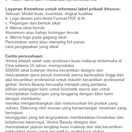
Layanan Knowhow untuk informasi label pribadi khusus:
Sebuah.
Model kuas, kuantitas, tingkat kualitas
b.
Logo desain seni Anda Format PDF & AI
c.
Pegangan dan bentuk sikat
d.
Warna sikat ferrule
Aluminium atau bahan kuningan ferrule
e.
Warna logo pada gagang sikat
Pencetakan sutra atau stamping foil panas
cara pengepakan yang ideal
Cerita perusahaan:
Vonira adalah salah satu produsen kuas makeup terkemuka di
Cina selama 15 tahun, memproduksi
500000 sikat bulanan.Vonira kecantikan deisgns dan
menciptakan garis penuh kosmetik warna berkualitas tinggi dan
alat kecantikan profesional untuk industri kecantikan profesional
global.
Vonira Beauty berusaha menjadi yang pertama
pilihan pelanggan kami untuk kosmetik warna dan untuk
menciptakan hubungan yang langgeng dengan klien kami
dengan membantu
mereka mengembangkan dan meluncurkan lini produk yang
sukses.
Didorong oleh inovasi yang bersemangat, kesenian yang
bertujuan,
keunggulan yang tak tergoyahkan membedakan kreativitas dan
kolaborasi tepercaya, Vonira Beauty deisgns dan
menciptakan jajaran lengkap kuas makeup dan alat kecantikan
berkualitas tinggi untuk kecantikan profesional global