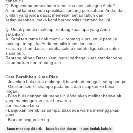
bahan itu.
Q. Bagaimana perusahaan kami bisa menjadi agen Anda?
A. Email kami semua spesifikasi tentang perusahaan Anda, dan
jumlah yang Anda dapat memesan setiap tahun dan
setiap pesanan, maka kami bernegosiasi tentang hal ini.
Q. Untuk pemula makeup, rentang kuas apa yang Anda
sarankan?
A. Kami terutama tidak memiliki rentang kuas untuk pemula
makeup, tetapi jika Anda memilih kuas dari kami
kisaran pilihan dasar, mereka cukup mudah digunakan untuk
siapa pun.
Rentang pilihan Dasar kami berisi berbagai kuas standar yang
dikumpulkan dari rentang lain.
Cara Bersihkan Kuas Rias
- Jalankan bulu sikat makeup di bawah air mengalir yang hangat.
- Oleskan sedikit shampo pada bulu dan usapkan ke busa
ringan.
- Bilas bulu dengan air mengalir.
Anda akan melihat bahwa air
yang meninggalkan sikat berwarna
dari makeup lama.
- Lanjutkan membilas sampai tidak ada warna meninggalkan
kuas.
- Biarkan hingga kering.
kuas makeup ditarik
kuas bedak dasar
kuas bedak kabuki