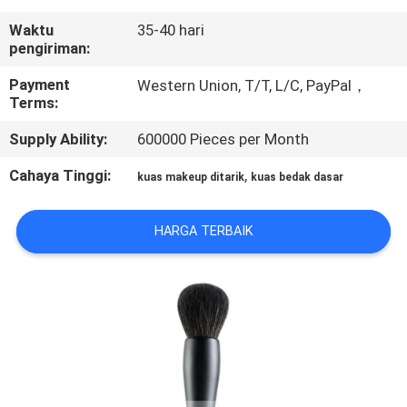
KUALITAS
Waktu
35-40 hari
pengiriman:
SITEMAP
Payment
Western Union, T/T, L/C, PayPal，
Terms:
PRIVACY
Supply Ability:
600000 Pieces per Month
POLICY
Cahaya Tinggi:
,
kuas makeup ditarik
kuas bedak dasar
HARGA TERBAIK