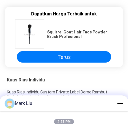
Dapatkan Harga Terbaik untuk
Squirrel Goat Hair Face Powder
Brush Profesional
Terus
Kuas Rias Individu
Kuas Rias Individu Custom Private Label Dome Rambut
Sintetis Lembut Atau Rambut Natrual
Mark Liu
Kuas Rias Individu XGF Rambut Kambing Kuas Kabuki Wajah
Meruncing Dengan Gagang Ebony Alami
4:27 PM
Kuas Makeup Individu Datar Kecil / Buffer Kuas Makeup Tiga