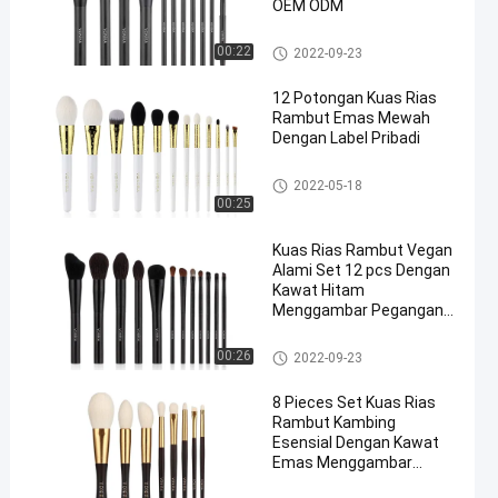
OEM ODM
Kuas Rias Rambut Alami
00:22
2022-09-23
12 Potongan Kuas Rias
Rambut Emas Mewah
Dengan Label Pribadi
Kuas Rias Rambut Alami
2022-05-18
00:25
Kuas Rias Rambut Vegan
Alami Set 12 pcs Dengan
Kawat Hitam
Menggambar Pegangan
Logam
Kuas Rias Rambut Alami
00:26
2022-09-23
8 Pieces Set Kuas Rias
Rambut Kambing
Esensial Dengan Kawat
Emas Menggambar
Pegangan Kayu Ferrule