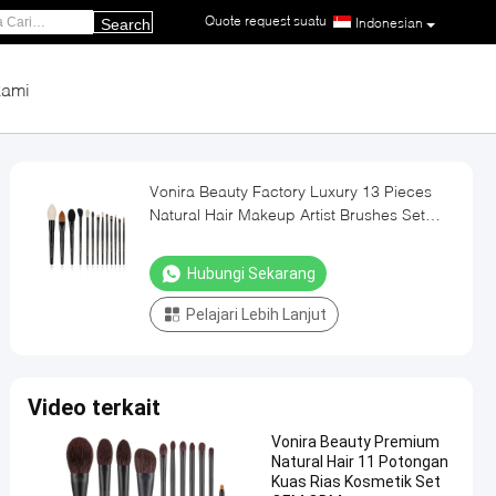
Quote request suatu
|
Indonesian
Search
kami
Vonira Beauty Factory Luxury 13 Pieces
Natural Hair Makeup Artist Brushes Set
OEM ODM OBM
Hubungi Sekarang
Pelajari Lebih Lanjut
Video terkait
Vonira Beauty Premium
Natural Hair 11 Potongan
Kuas Rias Kosmetik Set