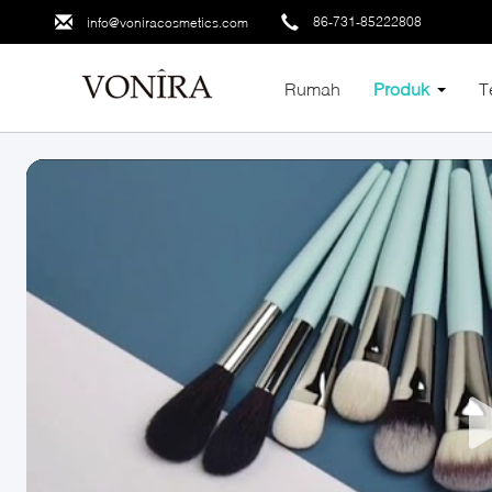
86-731-85222808
info@voniracosmetics.com
Rumah
Produk
T