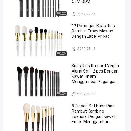
OEM ODM
Kuas Rias Rambut Alami
00:22
2022-09-23
12 Potongan Kuas Rias
Rambut Emas Mewah
Dengan Label Pribadi
Kuas Rias Rambut Alami
2022-05-18
00:25
Kuas Rias Rambut Vegan
Alami Set 12 pcs Dengan
Kawat Hitam
Menggambar Pegangan
Logam
Kuas Rias Rambut Alami
00:26
2022-09-23
8 Pieces Set Kuas Rias
Rambut Kambing
Esensial Dengan Kawat
Emas Menggambar
Pegangan Kayu Ferrule