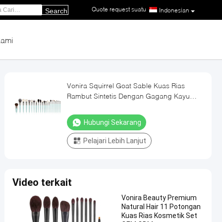
Quote request suatu
|
Indonesian
Search
kami
Vonira Squirrel Goat Sable Kuas Rias
Rambut Sintetis Dengan Gagang Kayu
Birch
Hubungi Sekarang
Pelajari Lebih Lanjut
Video terkait
Vonira Beauty Premium
Natural Hair 11 Potongan
Kuas Rias Kosmetik Set